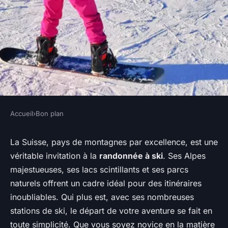
Accueil
›
Bon plan
BON PLAN
Quels sont les meilleurs
La Suisse, pays de montagnes par excellence, est une
véritable invitation à la
randonnée à ski
. Ses Alpes
itinéraires pour une
majestueuses, ses lacs scintillants et ses parcs
randonnée à ski en Suisse ?
naturels offrent un cadre idéal pour des itinéraires
inoubliables. Qui plus est, avec ses nombreuses
Noham
•
3 juin 2024
•
5 min de lecture
stations de ski, le départ de votre aventure se fait en
toute simplicité. Que vous soyez novice en la matière