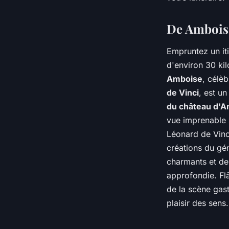
De Amboise
Empruntez un iti
d'environ 30 ki
Amboise
, célè
de Vinci
, est u
du château d'
vue imprenable 
Léonard de Vinc
créations du gén
charmants et de
approfondie. Flâ
de la scène gast
plaisir des sens.