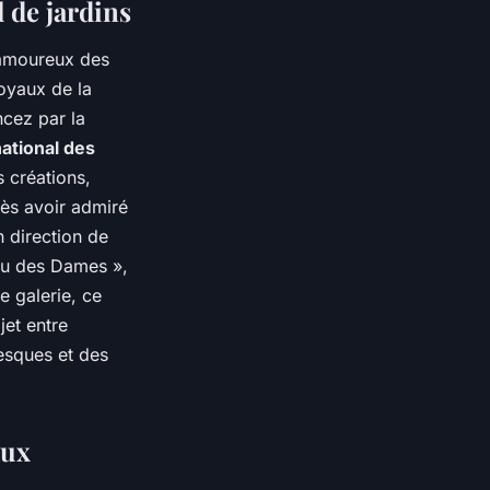
 de jardins
 amoureux des
oyaux de la
cez par la
national des
 créations,
rès avoir admiré
 direction de
au des Dames »,
e galerie, ce
jet entre
esques et des
aux