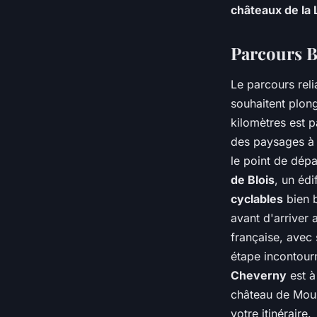
châteaux de la 
Noham
•
3 juin 2024
•
6 min de lecture
Parcours B
Le parcours rel
souhaitent plong
kilomètres est p
des paysages à 
le point de dép
de Blois
, un édi
cyclables
bien b
avant d'arriver
française, avec
étape incontourn
Cheverny
est à
château de Moul
votre itinéraire.