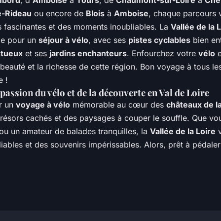
bord
, d'
Amboise
à
Tours
, de
Chaumont-sur-Loire
à
Che
e-Rideau
ou encore de
Blois
à
Amboise
, chaque parcours 
 fascinantes et des moments inoubliables. La
Vallée de la 
ale pour un
séjour à vélo
, avec ses
pistes cyclables
bien en
stueux
et ses
jardins enchanteurs
. Enfourchez votre
vélo
e
beauté et la richesse de cette région. Bon voyage à tous l
e !
passion du vélo et de la découverte en Val de Loire
r un
voyage à vélo
mémorable au cœur des
châteaux de la
résors cachés et des paysages à couper le souffle. Que vo
 ou un amateur de balades tranquilles, la
Vallée de la Loire
v
iables et des souvenirs impérissables. Alors, prêt à pédaler