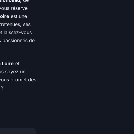
nonceau
, de
vous réserve
Loire
est une
tretenues, ses
t laissez-vous
es passionnés de
 Loire
et
us soyez un
ous promet des
 ?