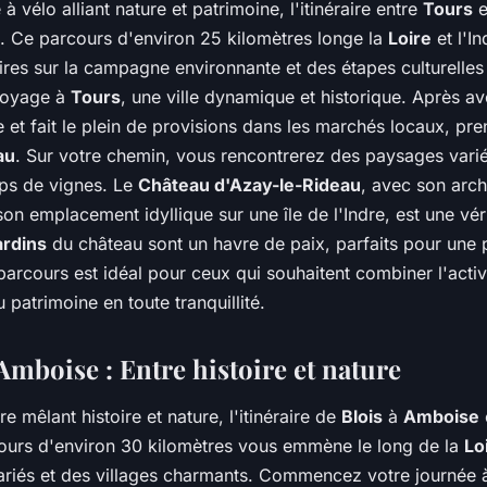
à vélo alliant nature et patrimoine, l'itinéraire entre
Tours
e
l. Ce parcours d'environ 25 kilomètres longe la
Loire
et l'In
res sur la campagne environnante et des étapes culturelles 
voyage à
Tours
, une ville dynamique et historique. Après av
e et fait le plein de provisions dans les marchés locaux, pre
au
. Sur votre chemin, vous rencontrerez des paysages variés
mps de vignes. Le
Château d'Azay-le-Rideau
, avec son arch
on emplacement idyllique sur une île de l'Indre, est une vér
ardins
du château sont un havre de paix, parfaits pour une
 parcours est idéal pour ceux qui souhaitent combiner l'activ
 patrimoine en toute tranquillité.
Amboise : Entre histoire et nature
e mêlant histoire et nature, l'itinéraire de
Blois
à
Amboise
cours d'environ 30 kilomètres vous emmène le long de la
Lo
riés et des villages charmants. Commencez votre journée