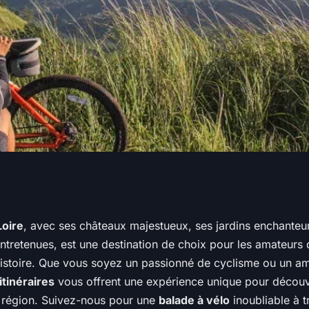
raires idéaux pour
Loire
, avec ses châteaux majestueux, ses jardins enchanteur
ntretenues, est une destination de choix pour les amateurs d
travers les châteaux
istoire. Que vous soyez un passionné de cyclisme ou un a
itinéraires
vous offrent une expérience unique pour découvr
e ?
 région. Suivez-nous pour une
balade à vélo
inoubliable à t