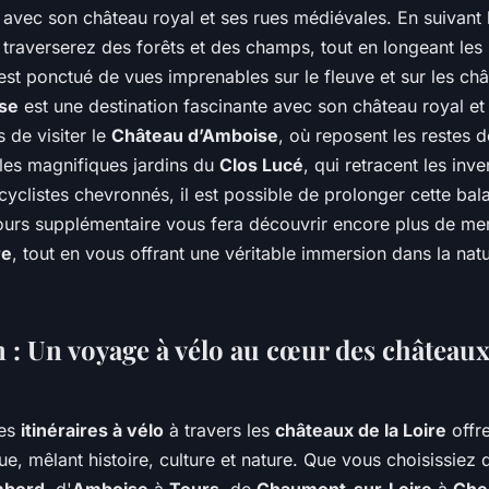
e avec son château royal et ses rues médiévales. En suivant
 traverserez des forêts et des champs, tout en longeant les 
 est ponctué de vues imprenables sur le fleuve et sur les châ
se
est une destination fascinante avec son château royal et
de visiter le
Château d’Amboise
, où reposent les restes 
 les magnifiques jardins du
Clos Lucé
, qui retracent les inv
s cyclistes chevronnés, il est possible de prolonger cette bal
ours supplémentaire vous fera découvrir encore plus de merv
re
, tout en vous offrant une véritable immersion dans la natur
 : Un voyage à vélo au cœur des châteaux
les
itinéraires à vélo
à travers les
châteaux de la Loire
offr
e, mêlant histoire, culture et nature. Que vous choisissiez d