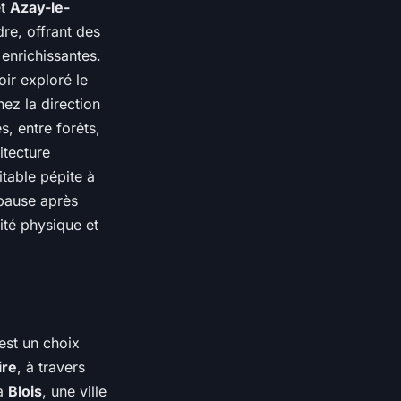
t
Azay-le-
dre, offrant des
enrichissantes.
oir exploré le
nez la direction
, entre forêts,
itecture
itable pépite à
 pause après
ité physique et
est un choix
ire
, à travers
 à
Blois
, une ville