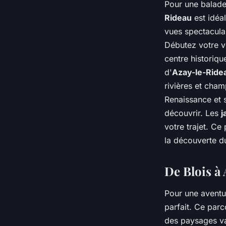
Pour une balade 
Rideau
est idéa
vues spectaculai
Débutez votre 
centre historiqu
d'
Azay-le-Ride
rivières et cha
Renaissance et s
découvrir. Les
j
votre trajet. Ce
la découverte du
De Blois à 
Pour une aventur
parfait. Ce par
des paysages va