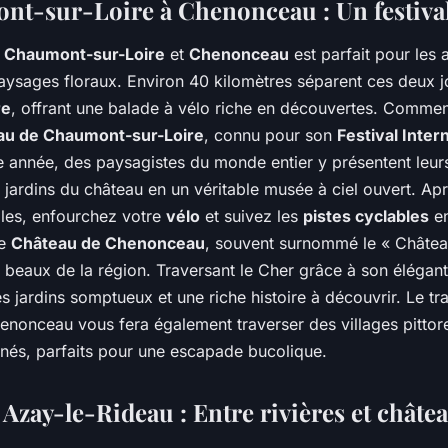
t-sur-Loire à Chenonceau : Un festival
e
Chaumont-sur-Loire
et
Chenonceau
est parfait pour les
aysages floraux. Environ 40 kilomètres séparent ces deux j
re
, offrant une balade à vélo riche en découvertes. Commen
eau de Chaumont-sur-Loire
, connu pour son
Festival Inter
 année, des paysagistes du monde entier y présentent leurs
 jardins du château en un véritable musée à ciel ouvert. Ap
ales, enfourchez votre
vélo
et suivez les
pistes cyclables
en
Le
Château de Chenonceau
, souvent surnommé le « Châte
s beaux de la région. Traversant le Cher grâce à son élégant
s jardins somptueux et une riche histoire à découvrir. Le tra
nonceau vous fera également traverser des villages pittor
nés, parfaits pour une escapade bucolique.
Azay-le-Rideau : Entre rivières et châte