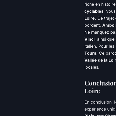
riche en histoir
cyclables
, vous
Loire
. Ce trajet
bordent.
Amboi
Ne manquez pas 
Vinci
, ainsi que
italien. Pour le
Tours
. Ce parc
Vallée de la Loi
locales.
Conclusion
Loire
En conclusion, 
expérience uniqu