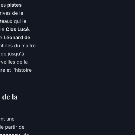
 les
pistes
rives de la
teaux qui le
 le
Clos Lucé
.
de
Léonard de
entions du maître
ade jusqu'à
eilles de la
e et l'histoire
 de la
ent une
e partir de