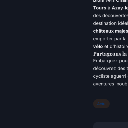
Blois
vers
Cham
Tours
à
Azay-l
des découvertes
destination idé
châteaux maje
emporter par la 
vélo
et d'histoir
Partageons la 
Embarquez pou
découvrez des t
cycliste aguerri
aventures inoubl
Actu