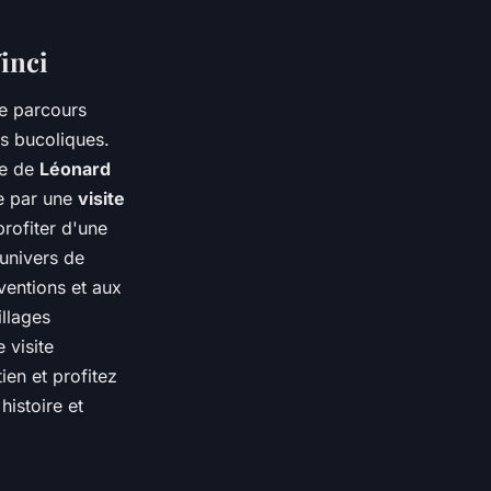
inci
e parcours
s bucoliques.
re de
Léonard
ée par une
visite
profiter d'une
'univers de
ventions et aux
illages
 visite
ien et profitez
histoire et