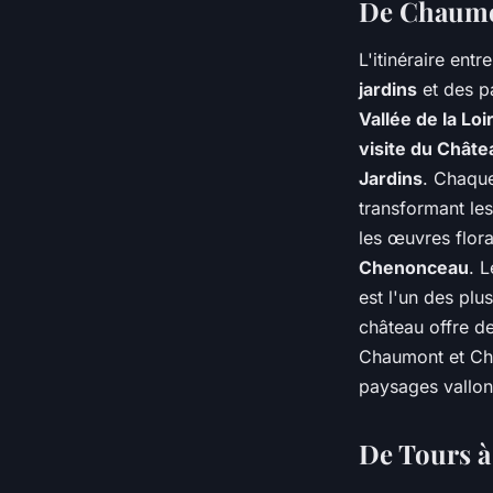
De Chaumon
L'itinéraire entr
jardins
et des p
Vallée de la Loi
visite du Chât
Jardins
. Chaque
transformant les
les œuvres flor
Chenonceau
. 
est l'un des plu
château offre de
Chaumont et Che
paysages vallon
De Tours à 