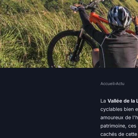
Accueil
›
Actu
ACTU
Quels sont les itiné
La
Vallée de la 
cyclables bien e
une balade à vélo à 
amoureux de l'h
patrimoine, ces
de la Loire en Franc
cachés de cette