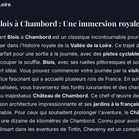
Loire
.
lois à Chambord : Une immersion royal
iant
Blois
à
Chambord
est un classique incontournable pour
er dans l'histoire royale de la
Vallée de la Loire
. Ce trajet 
arfait pour une sortie à la journée, avec des
pistes cyclabl
couper le souffle.
Blois
, avec ses ruelles pittoresques et s
art idéal. Vous pouvez commencer votre journée par la
visi
fice fascinant qui a accueilli plusieurs rois de France. En su
alisées, vous traverserez des forêts luxuriantes et des ch
 au majestueux
Château de Chambord
. Ce chef-d'œuvre de
 son architecture impressionnante et ses
jardins à la françai
able. Pour ceux qui souhaitent prolonger l'aventure, le
Châ
 une dizaine de kilomètres de Chambord. Connu pour avoir 
insart dans les aventures de Tintin, Cheverny est un compl