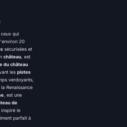
e
 ceux qui
d'environ 20
es
sécurisées et
on
château
, est
te du château
ivant les
pistes
amps verdoyants,
 la Renaissance
se
, est une
teau de
inspiré le
ément parfait à