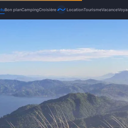
ctu
Bon plan
Camping
Croisière
Location
Tourisme
Vacance
Voya